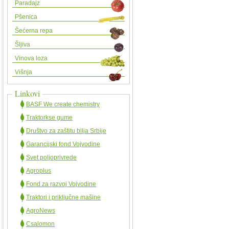
Paradajz
Pšenica
Šećerna repa
Šljiva
Vinova loza
Višnja
Linkovi
BASF We create chemistry
Traktorkse gume
Društvo za zaštitu bilja Srbije
Garancijski fond Vojvodine
Svet poljoprivrede
Agroplus
Fond za razvoj Vojvodine
Traktori i priključne mašine
AgroNews
Csalomon