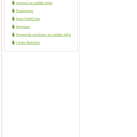
Uprava za zaštitu bilja
TradeAgro
Agro FertiCrop
Agrodan
Syngenta sredstva za zaštitu bilja
Certis Belchim