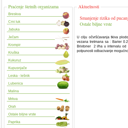
Praćenje štetnih organizama
Aktuelnosti
Breskva
Smanjenje rizika od pucanj
Crni luk
Ostale biljne vrste
Jabuka
Ječam
U cilju očvršćavanja tkiva plod
vezana tretmana sa : Barier 0.2
Krompir
Brixtoner 2 l/ha u intervalu o
potpunosti odbacivanje mogućno
Kruška
Kukuruz
Kupusnjače
Leska - lešnik
Lubenica
Malina
Mrkva
Orah
Ostale biljne vrste
Paprika