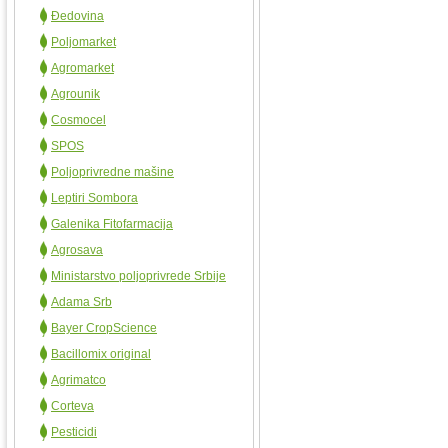
Đedovina
Poljomarket
Agromarket
Agrounik
Cosmocel
SPOS
Poljoprivredne mašine
Leptiri Sombora
Galenika Fitofarmacija
Agrosava
Ministarstvo poljoprivrede Srbije
Adama Srb
Bayer CropScience
Bacillomix original
Agrimatco
Corteva
Pesticidi