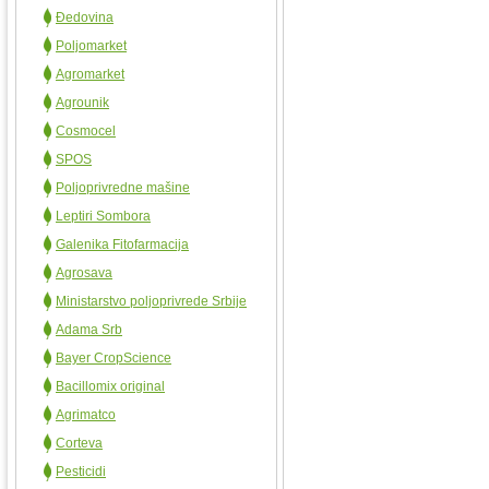
Đedovina
Poljomarket
Agromarket
Agrounik
Cosmocel
SPOS
Poljoprivredne mašine
Leptiri Sombora
Galenika Fitofarmacija
Agrosava
Ministarstvo poljoprivrede Srbije
Adama Srb
Bayer CropScience
Bacillomix original
Agrimatco
Corteva
Pesticidi