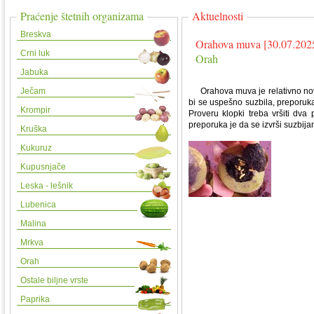
Praćenje štetnih organizama
Aktuelnosti
Breskva
Orahova muva [30.07.202
Crni luk
Orah
Jabuka
Ječam
Orahova muva je relativno nova 
bi se uspešno suzbila, preporuk
Krompir
Proveru klopki treba vršiti dva 
preporuka je da se izvrši suzbijanj
Kruška
Kukuruz
Kupusnjače
Leska - lešnik
Lubenica
Malina
Mrkva
Orah
Ostale biljne vrste
Paprika