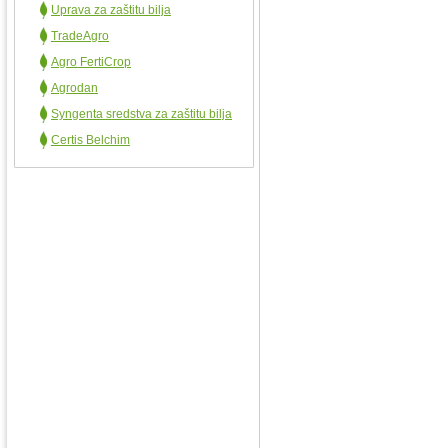
Uprava za zaštitu bilja
TradeAgro
Agro FertiCrop
Agrodan
Syngenta sredstva za zaštitu bilja
Certis Belchim