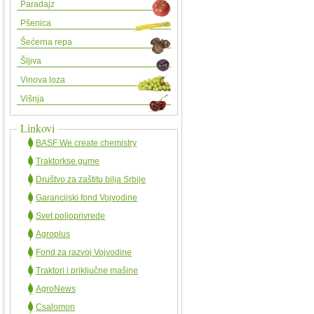
Paradajz
Pšenica
Šećerna repa
Šljiva
Vinova loza
Višnja
Linkovi
BASF We create chemistry
Traktorkse gume
Društvo za zaštitu bilja Srbije
Garancijski fond Vojvodine
Svet poljoprivrede
Agroplus
Fond za razvoj Vojvodine
Traktori i priključne mašine
AgroNews
Csalomon