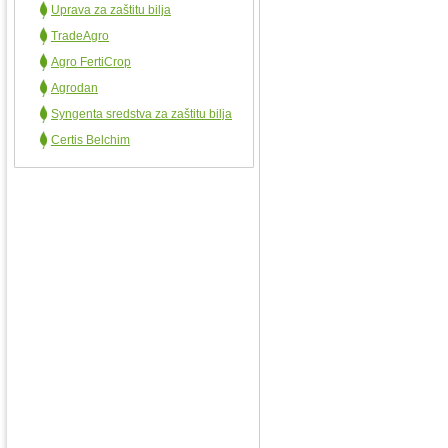
Uprava za zaštitu bilja
TradeAgro
Agro FertiCrop
Agrodan
Syngenta sredstva za zaštitu bilja
Certis Belchim