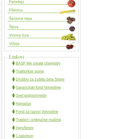
Paradajz
Pšenica
Šećerna repa
Šljiva
Vinova loza
Višnja
Linkovi
BASF We create chemistry
Traktorkse gume
Društvo za zaštitu bilja Srbije
Garancijski fond Vojvodine
Svet poljoprivrede
Agroplus
Fond za razvoj Vojvodine
Traktori i priključne mašine
AgroNews
Csalomon