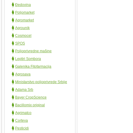
Đedovina
Poljomarket
Agromarket
Agrounik
Cosmocel
SPOS
Poljoprivredne mašine
Leptiri Sombora
Galenika Fitofarmacija
Agrosava
Ministarstvo poljoprivrede Srbije
Adama Srb
Bayer CropScience
Bacillomix original
Agrimatco
Corteva
Pesticidi