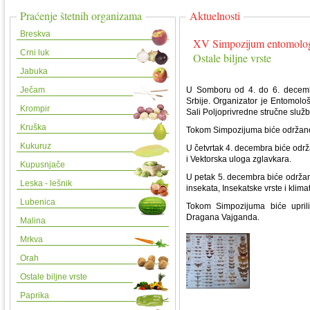
Praćenje štetnih organizama
Aktuelnosti
Breskva
XV Simpozijum entomolog
Crni luk
Ostale biljne vrste
Jabuka
Ječam
U Somboru od 4. do 6. decemb
Srbije. Organizator je Entomolo
Krompir
Sali Poljoprivredne stručne služ
Kruška
Tokom Simpozijuma biće održano 
Kukuruz
U četvrtak 4. decembra biće održ
i Vektorska uloga zglavkara.
Kupusnjače
U petak 5. decembra biće održane 
Leska - lešnik
insekata, Insekatske vrste i klima
Lubenica
Tokom Simpozijuma biće uprili
Dragana Vajganda.
Malina
Mrkva
Orah
Ostale biljne vrste
Paprika