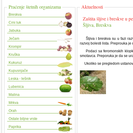
Praćenje štetnih organizama
Aktuelnosti
Breskva
Zaštita šljive i breskve u 
Crni luk
Šljiva, Breskva
Jabuka
Ječam
Šljiva i breskva su u fazi razv
razvoj bolesti lista. Preprouka je d
Krompir
Podaci sa feromonskih klopki 
Kruška
smotavca. Preporuka je da se urad
Kukuruz
Ukoliko se pregledom ustanovi pri
Kupusnjače
Leska - lešnik
Lubenica
Malina
Mrkva
Orah
Ostale biljne vrste
Paprika