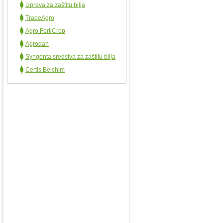
Uprava za zaštitu bilja
TradeAgro
Agro FertiCrop
Agrodan
Syngenta sredstva za zaštitu bilja
Certis Belchim