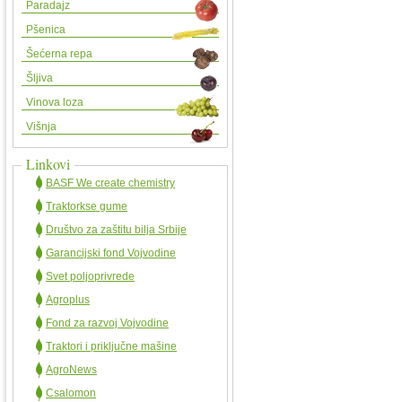
Paradajz
Pšenica
Šećerna repa
Šljiva
Vinova loza
Višnja
Linkovi
BASF We create chemistry
Traktorkse gume
Društvo za zaštitu bilja Srbije
Garancijski fond Vojvodine
Svet poljoprivrede
Agroplus
Fond za razvoj Vojvodine
Traktori i priključne mašine
AgroNews
Csalomon