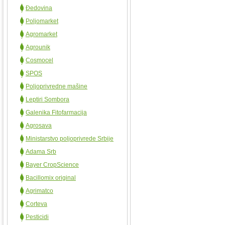
Đedovina
Poljomarket
Agromarket
Agrounik
Cosmocel
SPOS
Poljoprivredne mašine
Leptiri Sombora
Galenika Fitofarmacija
Agrosava
Ministarstvo poljoprivrede Srbije
Adama Srb
Bayer CropScience
Bacillomix original
Agrimatco
Corteva
Pesticidi