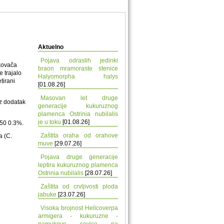
Aktuelno
Pojava odraslih jedinki
okovača
braon mramoraste stenice
e trajalo
Halyomorpha halys
tirani
[01.08.26]
Masovan let druge
uz dodatak
generacije kukuruznog
plamenca Ostrinia nubilalis
je u toku
[01.08.26]
 50 0.3%.
Zaštita oraha od orahove
a (C.
muve
[29.07.26]
Pojava druge generacije
leptira kukuruznog plamenca
Ostrinia nubilalis
[28.07.26]
Zaštita od crvljivosti ploda
jabuke
[23.07.26]
Visoka brojnost Helicoverpa
armigera - kukuruzne -