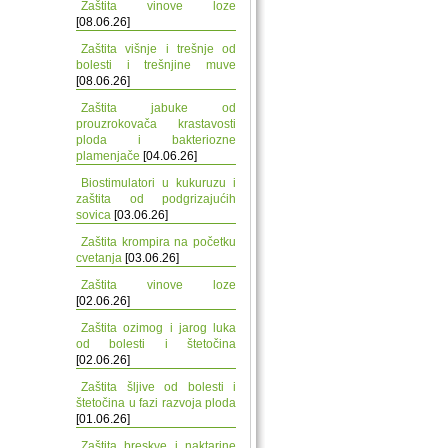
Zaštita vinove loze
[08.06.26]
Zaštita višnje i trešnje od
bolesti i trešnjine muve
[08.06.26]
Zaštita jabuke od
prouzrokovača krastavosti
ploda i bakteriozne
plamenjače
[04.06.26]
Biostimulatori u kukuruzu i
zaštita od podgrizajućih
sovica
[03.06.26]
Zaštita krompira na početku
cvetanja
[03.06.26]
Zaštita vinove loze
[02.06.26]
Zaštita ozimog i jarog luka
od bolesti i štetočina
[02.06.26]
Zaštita šljive od bolesti i
štetočina u fazi razvoja ploda
[01.06.26]
Zaštita breskve i naktarine