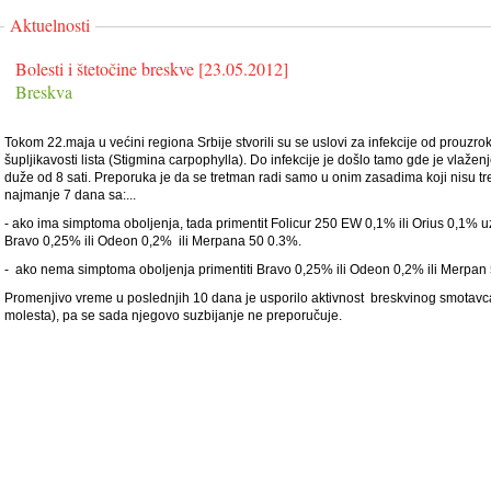
Aktuelnosti
Bolesti i štetočine breskve [23.05.2012]
Breskva
Tokom 22.maja u većini regiona Srbije stvorili su se uslovi za infekcije od prouzr
šupljikavosti lista (Stigmina carpophylla). Do infekcije je došlo tamo gde je vlaženj
duže od 8 sati. Preporuka je da se tretman radi samo u onim zasadima koji nisu tre
najmanje 7 dana sa:...
- ako ima simptoma oboljenja, tada primentit Folicur 250 EW 0,1% ili Orius 0,1% 
Bravo 0,25% ili Odeon 0,2% ili Merpana 50 0.3%.
- ako nema simptoma oboljenja primentiti Bravo 0,25% ili Odeon 0,2% ili Merpan
Promenjivo vreme u poslednjih 10 dana je usporilo aktivnost breskvinog smotavc
molesta), pa se sada njegovo suzbijanje ne preporučuje.