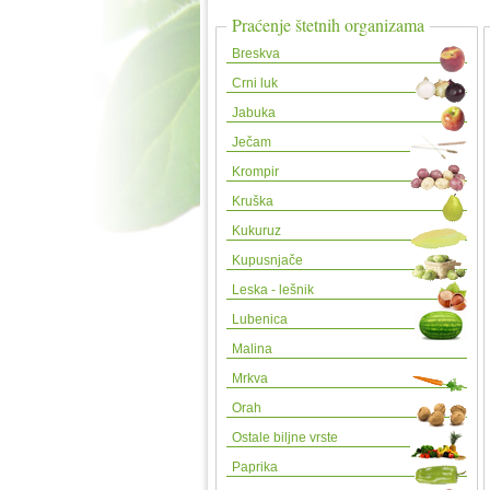
Praćenje štetnih organizama
Breskva
Crni luk
Jabuka
Ječam
Krompir
Kruška
Kukuruz
Kupusnjače
Leska - lešnik
Lubenica
Malina
Mrkva
Orah
Ostale biljne vrste
Paprika