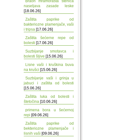
Braon mramorasta stenica
naseljava zasade leske
[18.06.26]
Zaštita paprike od
bakteriozne plamenjače, vaši
i tripsa
[17.06.26]
Zaštita šećerne repe od
bolesti
[17.06.26]
Suzbijanje smotavca i
bolesti šljive
[15.06.26]
Lisne vaši i kruškina buva
na krušci
[15.06.26]
Suzbijanje vaši i grinja u
jabuci i zaštita od bolesti
[15.06.26]
Zaštita luka od bolesti i
štetočina
[10.06.26]
primena bora u šećernoj
repi
[09.06.26]
Zaštita paprike od
bekteriozne plamenjače i
lisnih vaši
[09.06.26]