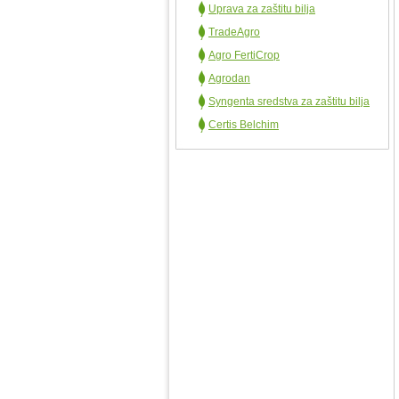
Uprava za zaštitu bilja
TradeAgro
Agro FertiCrop
Agrodan
Syngenta sredstva za zaštitu bilja
Certis Belchim