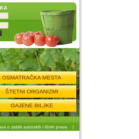
IKA
OSMATRAČKA MESTA
ŠTETNI ORGANIZMI
GAJENE BILJKE
ava o zaštiti autorskih i ličnih prava