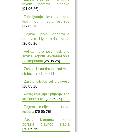
tokom porasta plodova
[01.06.26]
Poboljšanje kvaliteta zrna
kod hlebnih sorti pšenice
[27.05.26]
Pojava prve generacije
dudovca Hyphantria cunea
[26.05.26]
Velika brojnost usklične
sovice Agrotis exclamationis
na klopkama
[26.05.26]
Zaštita krompira od bolesti i
štetočina
[26.05.26]
Zaštita jabuke od crvljivosti
[26.05.26]
Polaganje jaja i piljenje larvi
kruškine buve
[20.05.26]
Pojava moljca u usevu
kupusa
[20.05.26]
Zaštita krompira tokom
porasta glavnog stabla
[20.05.26]