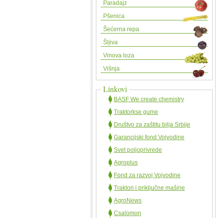
Paradajz
Pšenica
Šećerna repa
Šljiva
Vinova loza
Višnja
Linkovi
BASF We create chemistry
Traktorkse gume
Društvo za zaštitu bilja Srbije
Garancijski fond Vojvodine
Svet poljoprivrede
Agroplus
Fond za razvoj Vojvodine
Traktori i priključne mašine
AgroNews
Csalomon