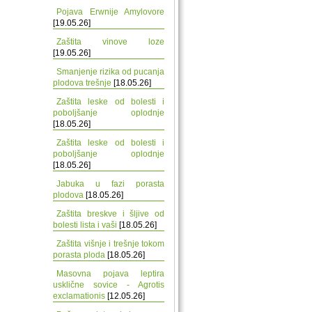
Pojava Erwnije Amylovore
[19.05.26]
Zaštita vinove loze
[19.05.26]
Smanjenje rizika od pucanja
plodova trešnje
[18.05.26]
Zaštita leske od bolesti i
poboljšanje oplodnje
[18.05.26]
Zaštita leske od bolesti i
poboljšanje oplodnje
[18.05.26]
Jabuka u fazi porasta
plodova
[18.05.26]
Zaštita breskve i šljive od
bolesti lista i vaši
[18.05.26]
Zaštita višnje i trešnje tokom
porasta ploda
[18.05.26]
Masovna pojava leptira
usklične sovice - Agrotis
exclamationis
[12.05.26]