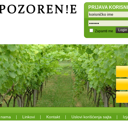
PRIJAVA KORISN
Login
Zapamti me
 nama
Linkovi
Kontakt
Uslovi korišćenja sajta
Izj