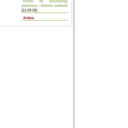
Počeo let kukuruznog
plamenca - Ostrinia nubilalis
[12.05.26]
Arhiva