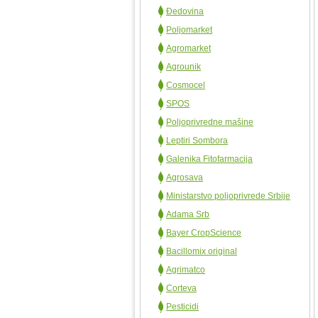
Đedovina
Poljomarket
Agromarket
Agrounik
Cosmocel
SPOS
Poljoprivredne mašine
Leptiri Sombora
Galenika Fitofarmacija
Agrosava
Ministarstvo poljoprivrede Srbije
Adama Srb
Bayer CropScience
Bacillomix original
Agrimatco
Corteva
Pesticidi