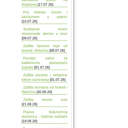
pamukove sovice na
klopkama
[17.07.26]
Prvi tretman borom i
kalcijumom u paprici
[10.07.26]
Suzbijanje braon
mramoraste stenice u lesci
[09.07.26]
Zaštita šećerne repe od
bolesti i štetočina
[08.07.26]
Povoljni uslovi za
bakterioznu plamenjaču
paprike
[01.07.26]
Zaštita breskve i nektarine
tokom sazrevanja
[01.07.26]
Zaštita krompira od bolesti i
štetočina
[30.06.26]
Zaštita vinove loze
[21.06.26]
Pojava kukuruznog
plamenca - Ostrinia nubilalis
[18.06.26]