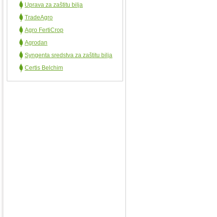
Uprava za zaštitu bilja
TradeAgro
Agro FertiCrop
Agrodan
Syngenta sredstva za zaštitu bilja
Certis Belchim