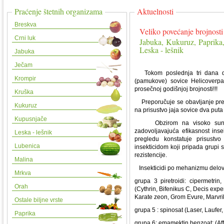
Praćenje štetnih organizama
Aktuelnosti
Breskva
Veliko povećanje brojnost
Crni luk
Jabuka, Kukuruz, Paprika,
Leska - lešnik
Jabuka
Ječam
Tokom poslednja tri dana doš
Krompir
(pamukove) sovice Helicoverpa
prosečnoj godišnjoj brojnosti!!!
Kruška
Preporučuje se obavljanje preg
Kukuruz
na prisustvo jaja sovice dva puta
Kupusnjače
Obzirom na visoko sunčevo 
zadovoljavajuća efikasnost ins
Leska - lešnik
pregledu konstatuje prisustvo
Lubenica
insekticidom koji pripada grupi
rezistencije.
Malina
Insekticidi po mehanizmu delo
Mrkva
grupa 3 piretroidi: cipermetrin,
Orah
(Cythrin, Bifenikus C, Decis exp
Karate zeon, Grom Evure, Marvri
Ostale biljne vrste
grupa 5 : spinosat (Laser, Laufer
Paprika
grupa 6: emamektin benzoat: (Aff