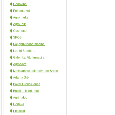
Đedovina
Poljomarket
Agromarket
Agrounik
Cosmocel
SPOS
Poljoprivredne mašine
Leptiri Sombora
Galenika Fitofarmacija
Agrosava
Ministarstvo poljoprivrede Srbije
Adama Srb
Bayer CropScience
Bacillomix original
Agrimatco
Corteva
Pesticidi