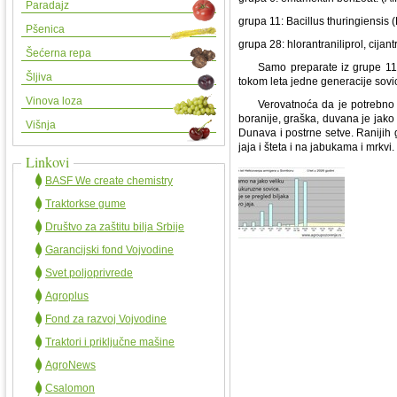
Paradajz
grupa 11: Bacillus thuringiensis 
Pšenica
grupa 28: hlorantraniliprol, cijant
Šećerna repa
Samo preparate iz grupe 11 mož
Šljiva
tokom leta jedne generacije sovi
Vinova loza
Verovatnoća da je potrebno su
boranije, graška, duvana je jako
Višnja
Dunava i postrne setve. Ranijih 
jaja i šteta i na jabukama i mrkvi.
Linkovi
BASF We create chemistry
Traktorkse gume
Društvo za zaštitu bilja Srbije
Garancijski fond Vojvodine
Svet poljoprivrede
Agroplus
Fond za razvoj Vojvodine
Traktori i priključne mašine
AgroNews
Csalomon