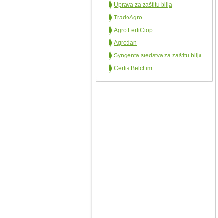
Uprava za zaštitu bilja
TradeAgro
Agro FertiCrop
Agrodan
Syngenta sredstva za zaštitu bilja
Certis Belchim