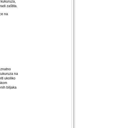
a kukuruza,
adi zaštita.
ice na
 znatno
kukuruza na
iti ukoliko
nskom
nih biljaka