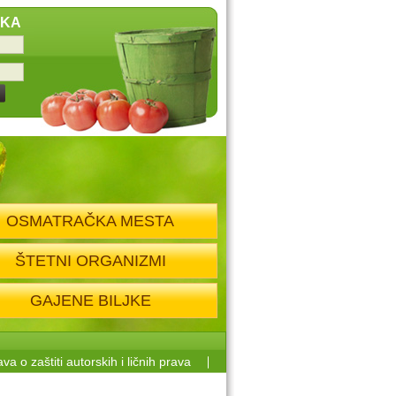
IKA
OSMATRAČKA MESTA
ŠTETNI ORGANIZMI
GAJENE BILJKE
ava o zaštiti autorskih i ličnih prava