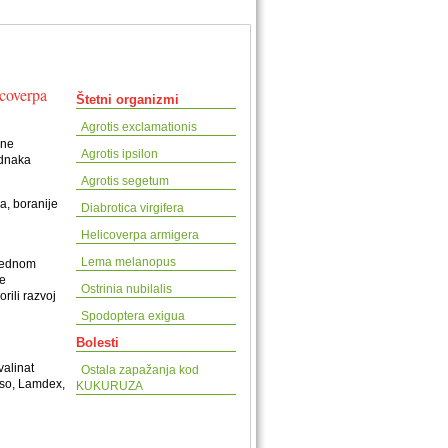
icoverpa
Štetni organizmi
Agrotis exclamationis
zne
Agrotis ipsilon
ednaka
Agrotis segetum
a, boranije
Diabrotica virgifera
Helicoverpa armigera
Lema melanopus
arednom
je
Ostrinia nubilalis
rili razvoj
Spodoptera exigua
Bolesti
valinat
Ostala zapažanja kod
aiso, Lamdex,
KUKURUZA