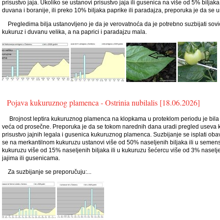
prisustvo jaja. Ukoliko se ustanovi prisustvo jaja ili gusenica na više od 5% biljak
duvana i boranije, ili preko 10% biljaka paprike ili paradajza, preporuka je da se ur
Pregledima bilja ustanovljeno je da je verovatnoća da je potrebno suzbijati sov
kukuruz i duvanu velika, a na paprici i paradajzu mala.
Pojava kukuruznog plamenca - Ostrinia nubilalis [18.06.2026]
Brojnost leptira kukuruznog plamenca na klopkama u proteklom periodu je bila
veća od prosečne. Preporuka je da se tokom narednih dana uradi pregled useva 
prisustvo jajnih legala i gusenica kukuruznog plamenca. Suzbijanje se isplati obav
se na merkantilnom kukuruzu ustanovi više od 50% naseljenih biljaka ili u seme
kukuruzu više od 15% naseljenih biljaka ili u kukuruzu šećercu više od 3% naselje
jajima ili gusenicama.
Za suzbijanje se preporučuju:...