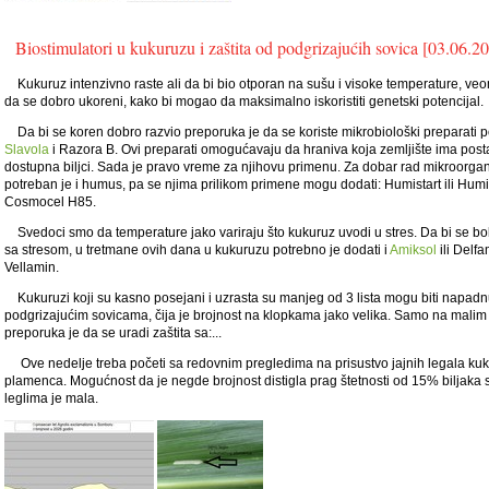
Biostimulatori u kukuruzu i zaštita od podgrizajućih sovica [03.06.2
Kukuruz intenzivno raste ali da bi bio otporan na sušu i visoke temperature, veo
da se dobro ukoreni, kako bi mogao da maksimalno iskoristiti genetski potencijal.
Da bi se koren dobro razvio preporuka je da se koriste mikrobiološki preparati 
Slavola
i Razora B. Ovi preparati omogućavaju da hraniva koja zemljište ima pos
dostupna biljci. Sada je pravo vreme za njihovu primenu. Za dobar rad mikroorg
potreban je i humus, pa se njima prilikom primene mogu dodati: Humistart ili Humive
Cosmocel H85.
Svedoci smo da temperature jako variraju što kukuruz uvodi u stres. Da bi se bol
sa stresom, u tretmane ovih dana u kukuruzu potrebno je dodati i
Amiksol
ili Delfa
Vellamin.
Kukuruzi koji su kasno posejani i uzrasta su manjeg od 3 lista mogu biti napadn
podgrizajućim sovicama, čija je brojnost na klopkama jako velika. Samo na mali
preporuka je da se uradi zaštita sa:...
Ove nedelje treba početi sa redovnim pregledima na prisustvo jajnih legala k
plamenca. Mogućnost da je negde brojnost distigla prag štetnosti od 15% biljaka 
leglima je mala.