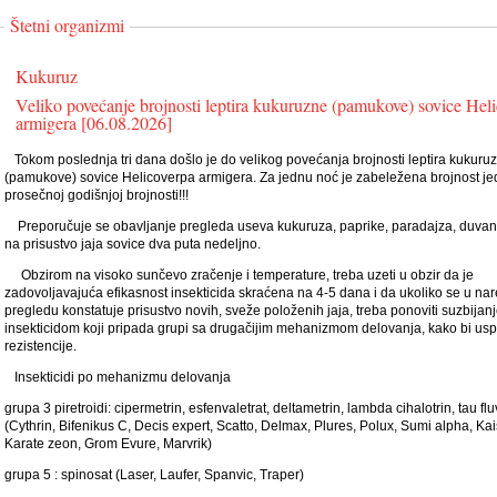
Štetni organizmi
Kukuruz
Veliko povećanje brojnosti leptira kukuruzne (pamukove) sovice Hel
armigera [06.08.2026]
Tokom poslednja tri dana došlo je do velikog povećanja brojnosti leptira kukuru
(pamukove) sovice Helicoverpa armigera. Za jednu noć je zabeležena brojnost j
prosečnoj godišnjoj brojnosti!!!
Preporučuje se obavljanje pregleda useva kukuruza, paprike, paradajza, duvan
na prisustvo jaja sovice dva puta nedeljno.
Obzirom na visoko sunčevo zračenje i temperature, treba uzeti u obzir da je
zadovoljavajuća efikasnost insekticida skraćena na 4-5 dana i da ukoliko se u n
pregledu konstatuje prisustvo novih, sveže položenih jaja, treba ponoviti suzbijan
insekticidom koji pripada grupi sa drugačijim mehanizmom delovanja, kako bi uspo
rezistencije.
Insekticidi po mehanizmu delovanja
grupa 3 piretroidi: cipermetrin, esfenvaletrat, deltametrin, lambda cihalotrin, tau flu
(Cythrin, Bifenikus C, Decis expert, Scatto, Delmax, Plures, Polux, Sumi alpha, K
Karate zeon, Grom Evure, Marvrik)
grupa 5 : spinosat (Laser, Laufer, Spanvic, Traper)