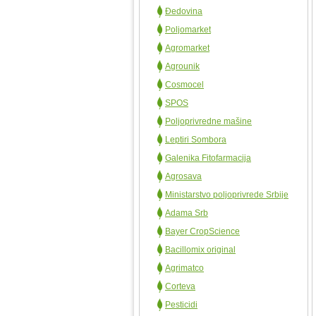
Đedovina
Poljomarket
Agromarket
Agrounik
Cosmocel
SPOS
Poljoprivredne mašine
Leptiri Sombora
Galenika Fitofarmacija
Agrosava
Ministarstvo poljoprivrede Srbije
Adama Srb
Bayer CropScience
Bacillomix original
Agrimatco
Corteva
Pesticidi