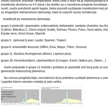
visoko sunčevo zračenje i temperature, treba uzeti u obzir da je zadovoljavajuća e
insekticida skraćena na 4-5 dana i da ukoliko se u narednom pregledu konstatuje 
novih, sveže položenih jajnih legala, treba ponoviti suzbijanje insekticidom koji p
sa drugačijim mehanizmom delovanja, kako bi usporili razvoj rezistencije.
Insekticidi po mehanizmu delovanja
grupa 3 piretroidi: cipermetrin, esfenvaletrat, deltametrin, lambda cihalotrin, tau flu
(Cythrin, Bifenikus C, Decis expert, Scatto, Delmax, Plures, Polux, Sumi alpha, K
Karate zeon, Grom Evure, Marvrik
grupa 5 : spinosat (Laser, Laufer, Spanvic, Traper)
grupa 6: emamektin benzoat: (Affirm, Ema, Mayor, Triton, Yunona)
grupa 11: Bacillus thuringiensis (Bionix, Lepinox plus)
grupa 28: hlorantraniliprol, cijantraniliprol (Coragen, Exirel, Optera pro, Zakon....)
Samo preparate iz grupe 11 možete i poželjno je upotrebiti veći broj puta za suzb
generacije kukuruznog plamenca.
Na osnovu pregleda bilja, verovatnoća da je potrebno suzbijati plamenca u us
i paprike tokom naredne nedelje je jako velika.