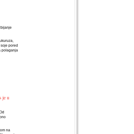
zbijanje
ukuruza,
e soje pored
a polaganja
 je u
 Od
ebno
irom na