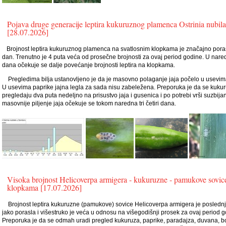
Pojava druge generacije leptira kukuruznog plamenca Ostrinia nubila
[28.07.2026]
Brojnost leptira kukuruznog plamenca na svatlosnim klopkama je značajno poras
dan. Trenutno je 4 puta veća od prosečne brojnosti za ovaj period godine. U nare
dana očekuje se dalje povećanje brojnosti leptira na klopkama.
Pregledima bilja ustanovljeno je da je masovno polaganje jaja počelo u usevim
U usevima paprike jajna legla za sada nisu zabeležena. Preporuka je da se kukur
pregledaju dva puta nedeljno na prisustvo jaja i gusenica i po potrebi vrši suzbija
masovnije piljenje jaja očekuje se tokom naredna tri četiri dana.
Visoka brojnost Helicoverpa armigera - kukuruzne - pamukove sovic
klopkama [17.07.2026]
Brojnost leptira kukuruzne (pamukove) sovice Helicoverpa armigera je poslednj
jako porasla i višestruko je veća u odnosu na višegodišnji prosek za ovaj period g
Preporuka je da se odmah uradi pregled kukuruza, paprike, paradajza, duvana, b