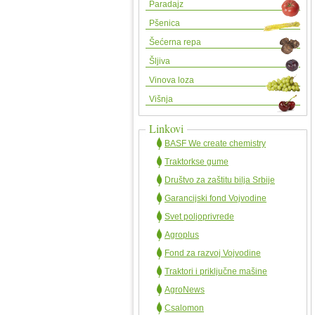
Paradajz
Pšenica
Šećerna repa
Šljiva
Vinova loza
Višnja
Linkovi
BASF We create chemistry
Traktorkse gume
Društvo za zaštitu bilja Srbije
Garancijski fond Vojvodine
Svet poljoprivrede
Agroplus
Fond za razvoj Vojvodine
Traktori i priključne mašine
AgroNews
Csalomon