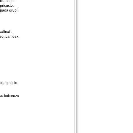
fikasnost
prisustvo
ripada grupi
valinat
aiso, Lamdex,
ijanje iste
evu kukuruza