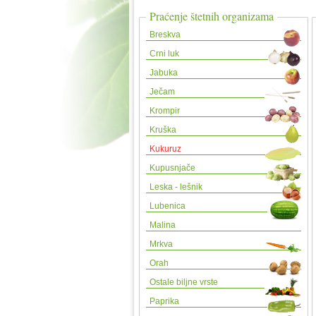
Praćenje štetnih organizama
Breskva
Crni luk
Jabuka
Ječam
Krompir
Kruška
Kukuruz
Kupusnjače
Leska - lešnik
Lubenica
Malina
Mrkva
Orah
Ostale biljne vrste
Paprika