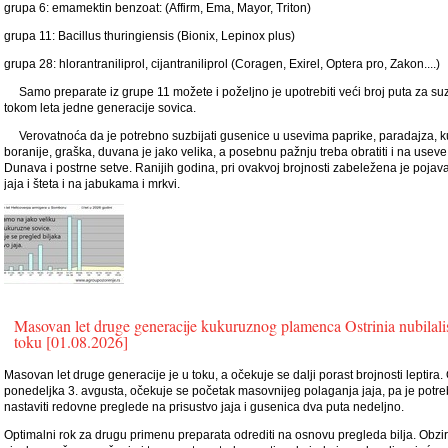
grupa 6: emamektin benzoat: (Affirm, Ema, Mayor, Triton)
grupa 11: Bacillus thuringiensis (Bionix, Lepinox plus)
grupa 28: hlorantraniliprol, cijantraniliprol (Coragen, Exirel, Optera pro, Zakon....)
Samo preparate iz grupe 11 možete i poželjno je upotrebiti veći broj puta za su
tokom leta jedne generacije sovica.
Verovatnoća da je potrebno suzbijati gusenice u usevima paprike, paradajza, k
boranije, graška, duvana je jako velika, a posebnu pažnju treba obratiti i na usev
Dunava i postrne setve. Ranijih godina, pri ovakvoj brojnosti zabeležena je pojav
jaja i šteta i na jabukama i mrkvi.
Masovan let druge generacije kukuruznog plamenca Ostrinia nubilalis
toku [01.08.2026]
Masovan let druge generacije je u toku, a očekuje se dalji porast brojnosti leptira.
ponedeljka 3. avgusta, očekuje se početak masovnijeg polaganja jaja, pa je potr
nastaviti redovne preglede na prisustvo jaja i gusenica dva puta nedeljno.
Optimalni rok za drugu primenu preparata odrediti na osnovu pregleda bilja. Obz