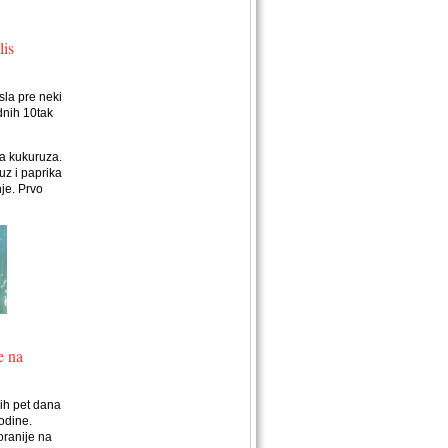
lis
la pre neki
dnih 10tak
a kukuruza.
uz i paprika
nje. Prvo
e na
ih pet dana
odine.
oranije na