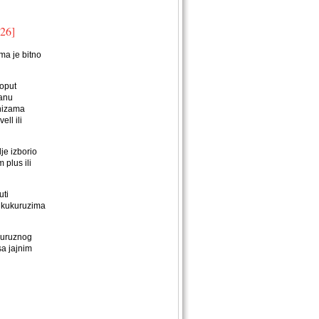
026]
ma je bitno
poput
tanu
anizama
ll ili
je izborio
m plus ili
uti
m kukuruzima
ukuruznog
sa jajnim