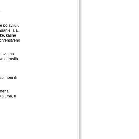
s
e pojavljuju
ganje jaja.
ske, kasne
(prvenstveno
bavio na
vo odraslih
olinom ili
rimena
 5 L/ha, u