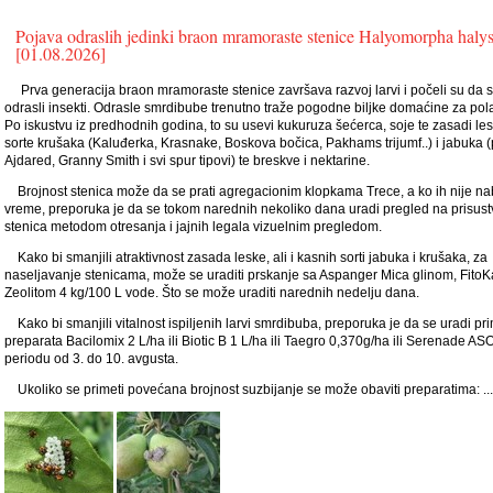
Pojava odraslih jedinki braon mramoraste stenice Halyomorpha haly
[01.08.2026]
Prva generacija braon mramoraste stenice završava razvoj larvi i počeli su da s
odrasli insekti. Odrasle smrdibube trenutno traže pogodne biljke domaćine za pola
Po iskustvu iz predhodnih godina, to su usevi kukuruza šećerca, soje te zasadi le
sorte krušaka (Kaluđerka, Krasnake, Boskova bočica, Pakhams trijumf..) i jabuka 
Ajdared, Granny Smith i svi spur tipovi) te breskve i nektarine.
Brojnost stenica može da se prati agregacionim klopkama Trece, a ko ih nije na
vreme, preporuka je da se tokom narednih nekoliko dana uradi pregled na prisust
stenica metodom otresanja i jajnih legala vizuelnim pregledom.
Kako bi smanjili atraktivnost zasada leske, ali i kasnih sorti jabuka i krušaka, za
naseljavanje stenicama, može se uraditi prskanje sa Aspanger Mica glinom, FitoKa
Zeolitom 4 kg/100 L vode. Što se može uraditi narednih nedelju dana.
Kako bi smanjili vitalnost ispiljenih larvi smrdibuba, preporuka je da se uradi p
preparata Bacilomix 2 L/ha ili Biotic B 1 L/ha ili Taegro 0,370g/ha ili Serenade ASO
periodu od 3. do 10. avgusta.
Ukoliko se primeti povećana brojnost suzbijanje se može obaviti preparatima: ...