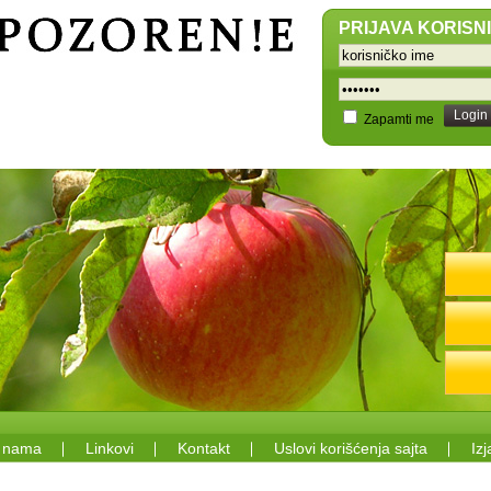
PRIJAVA KORISN
Login
Zapamti me
 nama
Linkovi
Kontakt
Uslovi korišćenja sajta
Izj