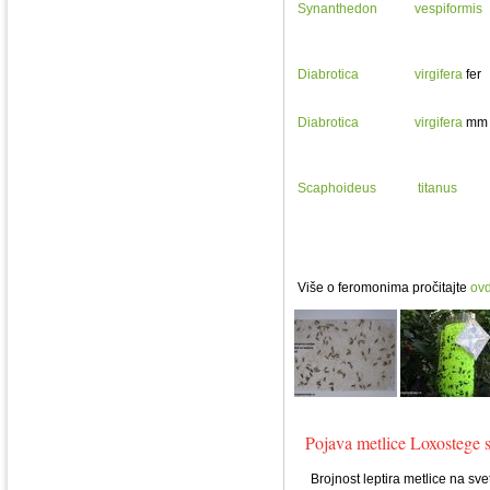
Synanthedon
vespiformis
Diabrotica
virgifera
fer
Diabrotica
virgifera
mm
Scaphoideus
titanus
Više o feromonima pročitajte
ov
Pojava metlice Loxostege s
Brojnost leptira metlice na sve