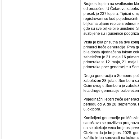
Brojnost leptira na svetlosnim k
od prosečne. U Čelarevu zabeleže
prosek je 237 leptira. Tipični si
registrovani su kod pojedinačnih
biljkama uljane repice sredinom o
gde su sve biljke bile uništene. S
suzbijene su i gusenice podgriza
Vrsta je bila prisutna sa dve ko
primerci treće generacije. Prva ge
bila dosta ujednačena tokom celo
zabeležen je 21. maja 16 primera
primeraka te 12. maja, 21. maja 
primeraka prve generacije u Som
Druga generacija u Somboru počela
zabeležen 28. jula u Somboru sa 
Osim ovog u Somboru je zabeleže
leta druge generacije, zabeležen
Pojedinačni leptiri treće generac
periodu od 9. do 28. septembra.
8. oktobra.
Koeficijent generacije po Mészá
saopštava se pozitivna prognoza 
da se očekuje veća brojnost prv
Obzirom da je brojnost 2025. god
zaštitu treba sprovesti na kukuru