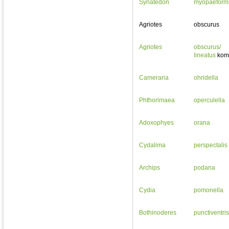
Synatedon
myopaeform
Agriotes
obscurus
Agriotes
obscurus/
lineatus
kom
Cameraria
ohridella
Phthorimaea
operculella
Adoxophyes
orana
Cydalima
perspectalis
Archips
podana
Cydia
pomonella
Bothinoderes
punctiventris