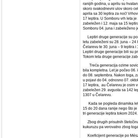
ranijih godina, u aprilu su hvata
skoro svakodnevni ulov skoro ce
aprila sa 30 leptira za noć! Vrhov
17 leptira. U Somboru vrh leta je
zabeležen i 12. maja sa 15 leptir
Somboru 04. juna i zabeleženo j
Leptiri druge generacije su poče
letu zabeleženi su 28. juna – 24 l
Čelarevu te 30. juna – 9 leptira 
Leptiri druge generacije bili su 
Tokom leta druge generacije zab
Treća generacija ozime sovice 
bila kompletna. Let je počeo 06. 
do 08. septembra. Nakon toga, z
u pojavi do 04. odnosno 07. okt
17 leptira, au Čelarevu je osim v
zabeležen 29. avgusta sa 142 le
1307 u Čelarevu.
Kada se pogleda dinamika leta le
15 do 20 dana ranije nego što je
tri generacije leptira tokom 202
Zbog drugih prisutnih štetočina, 
kukuruzu pa verovatno zbog toga
Koeficijent generacije po Mészá