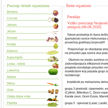
Praćenje štetnih organizama
Štetni organizmi
Breskva
Paradajz
Crni luk
Veliko povećanje brojnosti
Jabuka
armigera [06.08.2026]
Ječam
Tokom poslednja tri dana došlo j
Krompir
(pamukove) sovice Helicoverpa a
prosečnoj godišnjoj brojnosti!!!
Kruška
Preporučuje se obavljanje pregl
Kukuruz
na prisustvo jaja sovice dva puta
Kupusnjače
Obzirom na visoko sunčevo zrače
zadovoljavajuća efikasnost insek
Leska - lešnik
pregledu konstatuje prisustvo nov
Lubenica
insekticidom koji pripada grupi 
rezistencije.
Malina
Insekticidi po mehanizmu delo
Mrkva
grupa 3 piretroidi: cipermetrin, es
Orah
(Cythrin, Bifenikus C, Decis expe
Ostale biljne vrste
Karate zeon, Grom Evure, Marvri
Paprika
grupa 5 : spinosat (Laser, Laufer