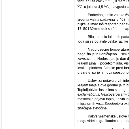
februaru za čak 7,5
C, u martu 
O
O
C, u julu za 4,5
C, u avgustu z
Padavina je bilo za oko 6% vi
srednja visina padavina je 408m
biljke je imao loš raspored padav
17, 50 i 32mm, dok su februar, apr
Bilo je dosta lokalnih padavin
toga su se pojavile velike razlike
Nadprosečne temperature u feb
nego što je to uobičajeno. Osim 
završavane. Nedostajao je dan dv
krajem juna ili početkom jula. Vi
kvalitet plodova. Jabuke pred b
prezrele, pa je njihova sposobn
Uslovi za pojavu prvih infekci
krajem maja a ove godine je to b
Toploljubivim insektima su pogodo
exclamationis, Helicoverpa armi
masovnija pojava toploljubivih in
migratornih vrsta
Spodoptera ex
značajne štetočine.
Kakve vremenske uslove možem
mogu videti u grafikonima u pril
O