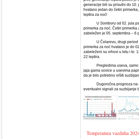
generacije bili su prisutni do 10
hvatano jedan do četiri primerka
leptira za noć!
U Somboru od 02. jula pa sve do
primerka za noć. Četiri primerka 
zabeležen je 05. septembra – 6 
U Čelarevu, drugi period lova 
primerka za noć hvatano je do 02. 
zabeleženi su vrhovi u letu i to: 1
22 leptira.
Pregledima useva, samo na p
jaja gama sovice u usevima paprik
da je bilo potrebno vršiti suzbijan
Dugoročna prognoza na osnovu 
eventualni signali za suzbijanje
Temperatura vazduha 2024.