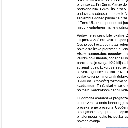
proseka nastavile su se i tokom
bile niže za 13 i 2mm. Mart je do
padavina bila 85mm, što je za 51
padavina u odnosu na prosek. Me
septembra doneo padavine niže 
-17mm. Ukupno u periodu od janu
metru kvadratnom manje u odnos
Padavine su često bile lokalne. Z
isti proizvođač ima veliki raspon 
Ovo je već treća godina za redom
pokrije troškove proizvodnje. Mno
Visoke temperature pogodovale su
velikim površinama, ponegde i d
parcelama je svega 10% biljaka im
su sejali gusto kukuruz i nisu se
su velike gubitke i na kukuruzu. 
velike količine mineralnih đubri
u vidu da 1cm većeg razmaka set
kvadratnom. Znači ukoliko se se
po metru kvadratnom nego ukoli
Dugoročne vremenske prognoze s
tokom zime, a onda tehnologiju u 
proseka, a ne prosečna. Uvođenj
smanjivanje broja prohoda, optim
biljaka mogu i dalje biti put ka is
navodnjavanja.