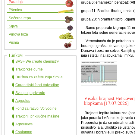
Paradajz
grupa 6: emamektin benzoat: (Aff
Pšenica
grupa 11: Bacillus thuringiensis 
Šećerna repa
grupa 28: hlorantraniliprol, cijant
Šljiva
Samo preparate iz grupe 11 možet
tokom leta jedne generacije sovi
Vinova loza
Verovatnoća da je potrebno suzb
Višnja
boranije, graška, duvana je jako 
Dunava i postrne setve. Ranijih 
Linkovi
jaja i šteta i na jabukama i mrkvi.
BASF We create chemistry
Traktorkse gume
Društvo za zaštitu bilja Srbije
Garancijski fond Vojvodine
Svet poljoprivrede
Visoka brojnost Helicover
Agroplus
klopkama [17.07.2026]
Fond za razvoj Vojvodine
Brojnost leptira kukuruzne (pam
Traktori i priključne mašine
jako porasla i višestruko je veća
Preporuka je da se odmah uradi 
AgroNews
prisustvo jaja. Ukoliko se ustanov
Csalomon
duvana i boranije, ili preko 10% b