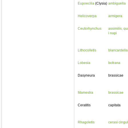
Eupoecilia
(Clysia)
ambiguella
Helicoverpa
armigera
Ceutorhynchus
assimilis, q
i napi
Lithocolletis
blancardella
Lobesia
botrana
Dasyneura
brassicae
Mamestra
brassicae
Ceratitis
capitata
Rhagoletis
cerasi cingu