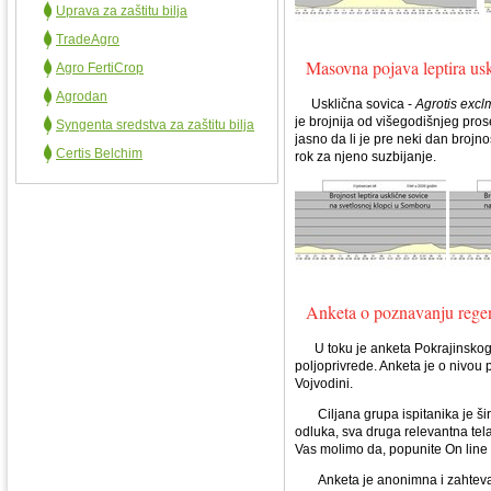
Uprava za zaštitu bilja
TradeAgro
Masovna pojava leptira usk
Agro FertiCrop
Agrodan
Usklična sovica -
Agrotis excl
je brojnija od višegodišnjeg pro
Syngenta sredstva za zaštitu bilja
jasno da li je pre neki dan brojno
Certis Belchim
rok za njeno suzbijanje.
Anketa o poznavanju regen
U toku je anketa Pokrajinskog s
poljoprivrede. Anketa je o nivou
Vojvodini.
Ciljana grupa ispitanika je šir
odluka, sva druga relevantna tela
Vas molimo da, popunite On line
Anketa je anonimna i zahteva 