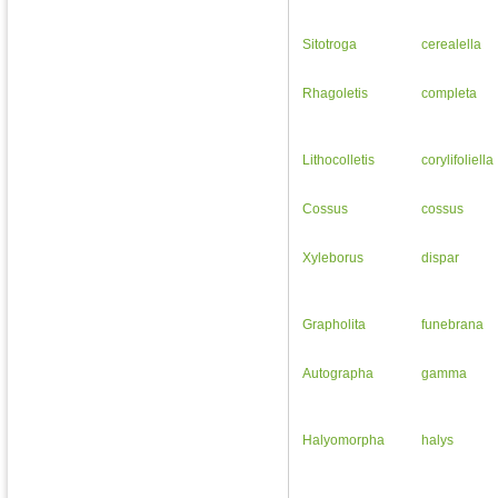
Sitotroga
cerealella
Rhagoletis
completa
Lithocolletis
corylifoliella
Cossus
cossus
Xyleborus
dispar
Grapholita
funebrana
Autographa
gamma
Halyomorpha
halys