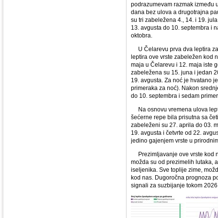
podrazumevam razmak između ulo
dana bez ulova a drugotrajna pauz
su tri zabeležena 4., 14. i 19. 
13. avgusta do 10. septembra i n
oktobra.
U Čelarevu prva dva leptira zabel
leptira ove vrste zabeležen kod n
maja u Čelarevu i 12. maja iste
zabeležena su 15. juna i jedan 20
19. avgusta. Za noć je hvatano jed
primeraka za noć). Nakon sredn
do 10. septembra i sedam primer
Na osnovu vremena ulova leptir
šećerne repe bila prisutna sa čet
zabeleženi su 27. aprila do 03. m
19. avgusta i četvrte od 22. avgu
jedino gajenjem vrste u prirodni
Prezimljavanje ove vrste kod na
možda su od prezimelih lutaka, a 
iseljenika. Sve toplije zime, mož
kod nas. Dugoročna prognoza poj
signali za suzbijanje tokom 202