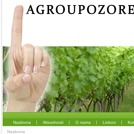
Naslovna
Aktuelnosti
O nama
Linkovi
Kon
Naslovna