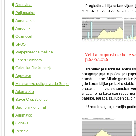
Đedovina
Pregledima bilja ustanovljeno je
kukuruz i duvanu velika, a na pap
Poljomarket
Agromarket
Agrounik
Cosmocel
SPOS
Poljoprivredne mašine
Velika brojnost usklične s
[26.05.2026]
Leptiri Sombora
Galenika Fitofarmacija
Trenutno je u toku let leptira us
polaganje jaja, a počelo je i pil
Agrosava
naredne dane. Mlade gusenice živ
Ministarstvo poljoprivrede Srbije
gde koren biljke prelazi u stablo
propadanja javlja se simptom venj
Adama Srb
značajne na kukuruzu i šećernoj r
paprike, paradajza, lubenica, di
Bayer CropScience
U reonima gde je ranijih godina 
Bacillomix original
...
Agrimatco
Corteva
Pesticidi