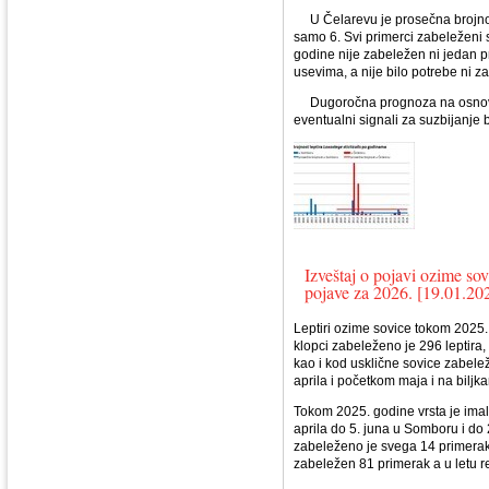
U Čelarevu je prosečna brojnos
samo 6. Svi primerci zabeleženi 
godine nije zabeležen ni jedan 
usevima, a nije bilo potrebe ni z
Dugoročna prognoza na osnovu br
eventualni signali za suzbijanje
Izveštaj o pojavi ozime so
pojave za 2026. [19.01.20
Leptiri ozime sovice tokom 2025.
klopci zabeleženo je 296 leptira,
kao i kod usklične sovice zabele
aprila i početkom maja i na bilj
Tokom 2025. godine vrsta je imala 
aprila do 5. juna u Somboru i do
zabeleženo je svega 14 primeraka
zabeležen 81 primerak a u letu re