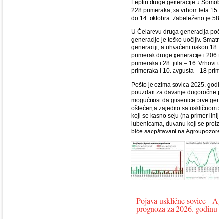
Leptiri druge generacije u Somobr
228 primeraka, sa vrhom leta 15. 
do 14. oktobra. Zabeleženo je 58
U Čelarevu druga generacija počela
generacije je teško uočljiv. Sma
generaciji, a uhvaćeni nakon 18.
primerak druge generacije i 206 t
primeraka i 28. jula – 16. Vrhovi
primeraka i 10. avgusta – 18 pri
Pošto je ozima sovica 2025. godin
pouzdan za davanje dugoročne pr
mogućnost da gusenice prve gen
oštećenja zajedno sa uskličnom 
koji se kasno seju (na primer lin
lubenicama, duvanu koji se proiz
biće saopštavani na Agroupozore
Pojava usklične sovice - A
prognoza za 2026. godinu