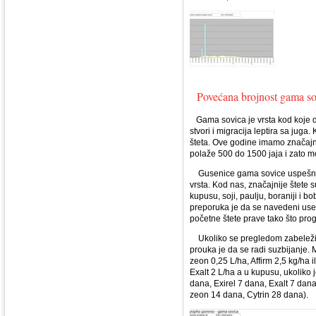
Povećana brojnost gama so
Gama sovica je vrsta kod koje d
stvori i migracija leptira sa jug
šteta. Ove godine imamo značajn
polaže 500 do 1500 jaja i zato m
Gusenice gama sovice uspešno se 
vrsta. Kod nas, značajnije štete 
kupusu, soji, paulju, boraniji i b
preporuka je da se navedeni usevi
početne štete prave tako što prog
Ukoliko se pregledom zabeleži 
prouka je da se radi suzbijanje. M
zeon 0,25 L/ha, Affirm 2,5 kg/ha il
Exalt 2 L/ha a u kupusu, ukoliko 
dana, Exirel 7 dana, Exalt 7 da
zeon 14 dana, Cytrin 28 dana).