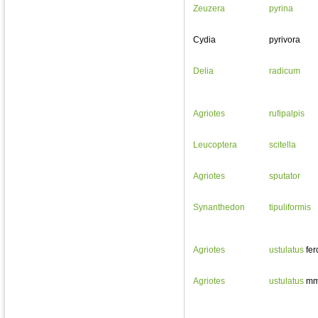
Zeuzera
pyrina
Cydia
pyrivora
Delia
radicum
Agriotes
rufipalpis
Leucoptera
scitella
Agriotes
sputator
Synanthedon
tipuliformis
Agriotes
ustulatus
fe
Agriotes
ustulatus
m