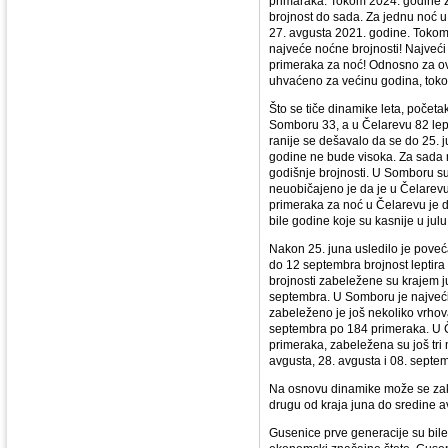
primaraka. Tokom 2024. godine z
brojnost do sada. Za jednu noć u
27. avgusta 2021. godine. Tokom
najveće noćne brojnosti! Najveći
primeraka za noć! Odnosno za ov
uhvaćeno za većinu godina, toko
Što se tiče dinamike leta, početa
Somboru 33, a u Čelarevu 82 leptir
ranije se dešavalo da se do 25. 
godine ne bude visoka. Za sada ni
godišnje brojnosti. U Somboru su 
neuobičajeno je da je u Čelarev
primeraka za noć u Čelarevu je 
bile godine koje su kasnije u julu
Nakon 25. juna usledilo je poveća
do 12 septembra brojnost leptira 
brojnosti zabeležene su krajem j
septembra. U Somboru je najveći v
zabeleženo je još nekoliko vrhova 
septembra po 184 primeraka. U Č
primeraka, zabeležena su još tri
avgusta, 28. avgusta i 08. septe
Na osnovu dinamike može se zaklju
drugu od kraja juna do sredine a
Gusenice prve generacije su bile