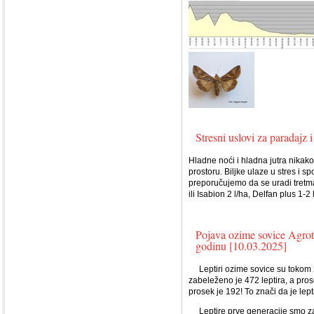
Stresni uslovi za paradajz 
Hladne noći i hladna jutra nika
prostoru. Biljke ulaze u stres i s
preporučujemo da se uradi tretma
ili Isabion 2 l/ha, Delfan plus 1-2 
Pojava ozime sovice Agrot
godinu [10.03.2025]
Leptiri ozime sovice su tokom 20
zabeleženo je 472 leptira, a pro
prosek je 192! To znači da je lept
Leptire prve generacije smo zab