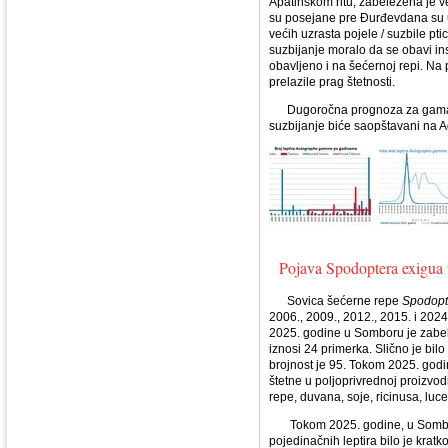
Apatinskom ritu, zabeležena je ve
su posejane pre Đurđevdana su u
većih uzrasta pojele / suzbile pt
suzbijanje moralo da se obavi ins
obavljeno i na šećernoj repi. Na
prelazile prag štetnosti.
Dugoročna prognoza za gama so
suzbijanje biće saopštavani na 
Pojava Spodoptera exigua
Sovica šećerne repe
Spodopt
2006., 2009., 2012., 2015. i 2024
2025. godine u Somboru je zabele
iznosi 24 primerka. Slično je bil
brojnost je 95. Tokom 2025. godi
štetne u poljoprivrednoj proizvod
repe, duvana, soje, ricinusa, luce
Tokom 2025. godine, u Somboru
pojedinačnih leptira bilo je kratk