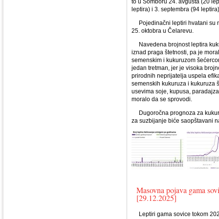
to u Somboru 24. avgusta (20 lept
leptira) i 3. septembra (94 leptira)
Pojedinačni leptiri hvatani su na
25. oktobra u Čelarevu.
Navedena brojnost leptira kukuru
iznad praga štetnosti, pa je mor
semenskim i kukuruzom šećercom.
jedan tretman, jer je visoka brojn
prirodnih neprijatelja uspela efi
semenskih kukuruza i kukuruza š
usevima soje, kupusa, paradajza i
moralo da se sprovodi.
Dugoročna prognoza za kukuruzn
za suzbijanje biće saopštavani n
Masovna pojava gama sov
[29.12.2025]
Leptiri gama sovice tokom 2025. 