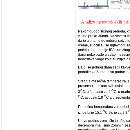
Analiza meteoroloških pri
Nakon dugog sušnog perioda, kra
visine preko 30mm. Na severu Voj
da je u pitanje dovedena setva je
vreme, suočili su se uglavnom sa 
počelo da odbacije lišće ne zbo
dana neko bude gledao mesečne 
nedostaka vlage koje su biljke os
Da bi se jednog dana setili kakve
podatke za Sombor, sa podacima 
Srednja mesečna temperatura u m
prosečnu, a tokom svih ostalih me
O
O
3
C, u februaru za 2
C, u martu
O
O
C, avgustu 1,8
C a u septembr
Prosečna temperatura za period 
O
iznosila je 15,1
C što je za 2,2
U ovu godinu zemljište je ušlo 
decembra imali smo 25mm niže p