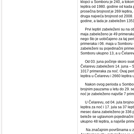
klopci u Somboru je 240, a toko
leptira od 1980. godine od kada
prosečna brojnost je 269 leptira
druga najveća brojnost od 2008. 
godine, a tada je zabeležen 135
Prvi leptiri zabeleženi su na ob
maja zabeleženo je 49 primerak
nego što je uobičajeno za taj per
primeraka i 06. maja u Somboru
zabeleženi su pojedinačni primer
Somboru ukupno 13, a u Čelarev
Od 03. juna počinje skoro svakodn
Čelarevu zabeleženi 14. juna – 5
1017 primeraka za noć. Ovaj peri
leptira u Čelarevu i 2660 leptira
Nakon ovog perioda u Somboru b
brojnim pauzama u letu do 29. se
noć je zabeleženo najviše 7 pri
U Čelarevu, od 04. jula brojnost
leptira za noć i 17. jula sa 37 le
mesec dana zabeleženo je 336 pr
beleže se uglavnom pojedinačni 
ukupno 48 leptira, a najviše pri
Na značajnim površinama u zoni