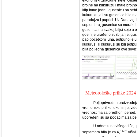
ekonomski značajne štete. Gusen
brojne na kukuruzu i male brojnos
klip imao jednu gusenicu na sebi
kukuruzu, ali su gusenice bile m
paradajzu i paprici. Uz Dunav gd
septembra, gusenice su morale bi
gusenica na svakoj biljci soje u
gde nije urađeno suzbijanje, gus
pao početkom juna, potpuno je uni
kukuruz. Ti kukuruzi su bili potp
bila po jedna gusenica ove sovic
Meteorološke prilike 2024
Poljoprivredna proizvodnja za
vremenske prilike tokom nje, vi
vrednostima za predhoni period.
upoređeni su sa podacima za per
U odnosu na višegodišnji pros
O
septembra bila je za 4,1
C viša!
O