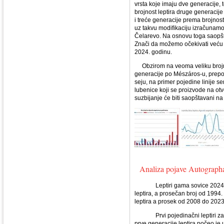
vrsta koje imaju dve generacije,
brojnost leptira druge generacije
i treće generacije prema brojnost
uz takvu modifikaciju izračunamo 
Čelarevo. Na osnovu toga saopšt
Znači da možemo očekivati veću 
2024. godinu.
Obzirom na veoma veliku brojnos
generacije po Mészáros-u, prepor
seju, na primer pojedine linije s
lubenice koji se proizvode na ot
suzbijanje će biti saopštavani n
Analiza pojave Autograph
Leptiri gama sovice 2024. god
leptira, a prosečan broj od 1994
leptira a prosek od 2008 do 2023
Prvi pojedinačni leptiri zabele
prve generacije leptira počeo je