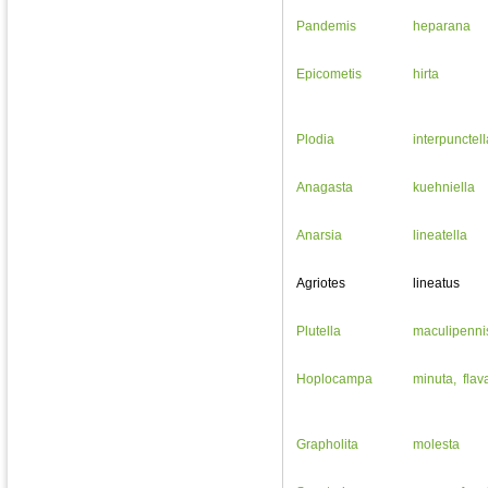
Pandemis
heparana
Epicometis
hirta
Plodia
interpunctell
Anagasta
kuehniella
Anarsia
lineatella
Agriotes
lineatus
Plutella
maculipenni
Hoplocampa
minuta, flav
Grapholita
molesta