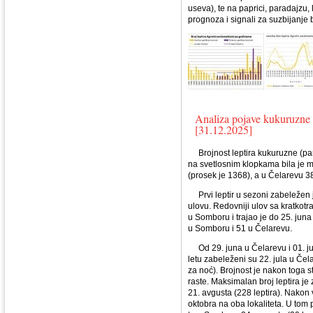
useva), te na paprici, paradajzu
prognoza i signali za suzbijanje
Analiza pojave kukuruzne 
[31.12.2025]
Brojnost leptira kukuruzne (p
na svetlosnim klopkama bila je 
(prosek je 1368), a u Čelarevu 38
Prvi leptir u sezoni zabeležen j
ulovu. Redovniji ulov sa kratkot
u Somboru i trajao je do 25. jun
u Somboru i 51 u Čelarevu.
Od 29. juna u Čelarevu i 01. jul
letu zabeleženi su 22. jula u Čel
za noć). Brojnost je nakon toga s
raste. Maksimalan broj leptira j
21. avgusta (228 leptira). Nakon 
oktobra na oba lokaliteta. U tom