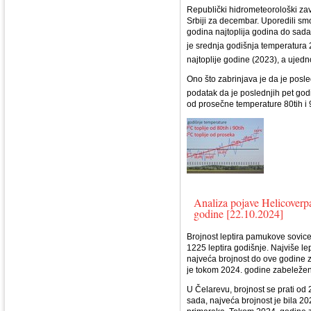
Republički hidrometeorološki zav
Srbiji za decembar. Uporedili s
godina najtoplija godina do sad
je srednja godišnja temperatura 
najtoplije godine (2023), a ujedno
Ono što zabrinjava je da je posle
podatak da je poslednjih pet godi
od prosečne temperature 80tih i 
Analiza pojave Helicoverp
godine [22.10.2024]
Brojnost leptira pamukove sovic
1225 leptira godišnje. Najviše l
najveća brojnost do ove godine 
je tokom 2024. godine zabeleženo
U Čelarevu, brojnost se prati od
sada, najveća brojnost je bila 