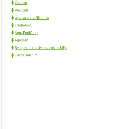
Corteva
Pesticidi
Uprava za zaštitu bilja
TradeAgro
Agro FertiCrop
Agrodan
Syngenta sredstva za zaštitu bilja
Certis Belchim