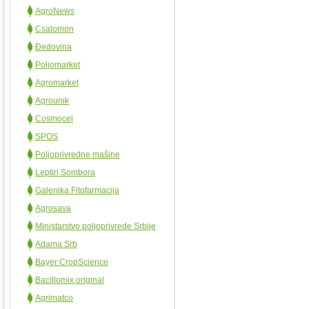
AgroNews
Csalomon
Đedovina
Poljomarket
Agromarket
Agrounik
Cosmocel
SPOS
Poljoprivredne mašine
Leptiri Sombora
Galenika Fitofarmacija
Agrosava
Ministarstvo poljoprivrede Srbije
Adama Srb
Bayer CropScience
Bacillomix original
Agrimatco