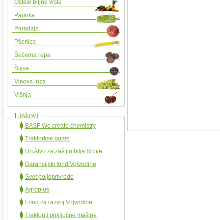
Ostale biljne vrste
Paprika
Paradajz
Pšenica
Šećerna repa
Šljiva
Vinova loza
Višnja
Linkovi
BASF We create chemistry
Traktorkse gume
Društvo za zaštitu bilja Srbije
Garancijski fond Vojvodine
Svet poljoprivrede
Agroplus
Fond za razvoj Vojvodine
Traktori i priključne mašine