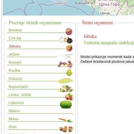
Praćenje štetnih organizama
Štetni organizmi
Breskva
Jabuka
Crni luk
Venturia inequalis (infekci
Jabuka
Ječam
Model prikazuje momente kada su 
čađave krastavosti plodova jabu
Krompir
Kruška
Kukuruz
Kupusnjače
Leska - lešnik
Lubenica
Malina
Mrkva
Orah