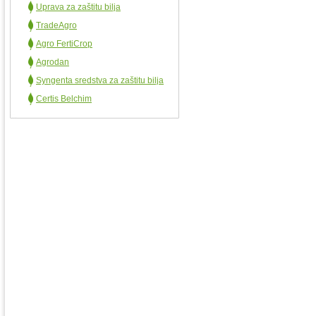
Uprava za zaštitu bilja
TradeAgro
Agro FertiCrop
Agrodan
Syngenta sredstva za zaštitu bilja
Certis Belchim