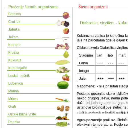
Praćenje štetnih organizama
Štetni organizmi
Breskva
Diabrotica virgifera - kuku
Crni luk
Jabuka
Kukuruzna zlatica je štetočina 
Ječam
jaje na parcelama gde je gajen k
Krompir
Ciklus razvoja Diabrotica virgife
Kruška
Stadijum
jan
feb
mart
Kukuruz
Larva
- - -
- - -
- - -
Kupusnjače
Imago
- - -
- - -
- - -
Leska - lešnik
Jaje
+++
+++
+++
Lubenica
Napomene: - nije prisutan stadij
Malina
Pošto se gusenice skoro isključi
nekog drugog useva, nema potre
Mrkva
duže od jedne godine da gaje kuk
Orah
ustanove brojnost ove štetočine.
a da li je potrebno da se hemijski suzbijaju
Ostale biljne vrste
Agroupozorenje prati ovu štetoč
Paprika
efektivnih temperatura. Pošto se