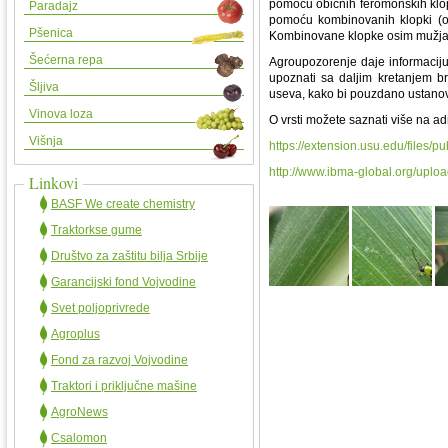
pomoću običnih feromonskih klop
Paradajz
pomoću kombinovanih klopki (os
Pšenica
Kombinovane klopke osim mužjak
Šećerna repa
Agroupozorenje daje informaciju 
upoznati sa daljim kretanjem b
Šljiva
useva, kako bi pouzdano ustanovi
Vinova loza
O vrsti možete saznati više na a
Višnja
https://extension.usu.edu/files/p
http://www.ibma-global.org/uplo
Linkovi
BASF We create chemistry
Traktorkse gume
Društvo za zaštitu bilja Srbije
Garancijski fond Vojvodine
Svet poljoprivrede
Agroplus
Fond za razvoj Vojvodine
Traktori i priključne mašine
AgroNews
Csalomon