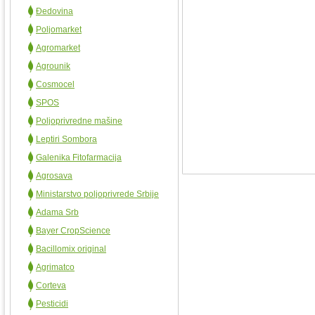
Đedovina
Poljomarket
Agromarket
Agrounik
Cosmocel
SPOS
Poljoprivredne mašine
Leptiri Sombora
Galenika Fitofarmacija
Agrosava
Ministarstvo poljoprivrede Srbije
Adama Srb
Bayer CropScience
Bacillomix original
Agrimatco
Corteva
Pesticidi